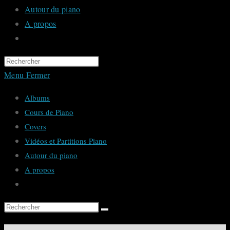
Autour du piano
A propos
Toggle
website
Press
search
Escape
Menu
Fermer
to
Albums
close
Cours de Piano
the
Covers
search
Vidéos et Partitions Piano
panel.
Autour du piano
A propos
Toggle
website
Rechercher
search
sur